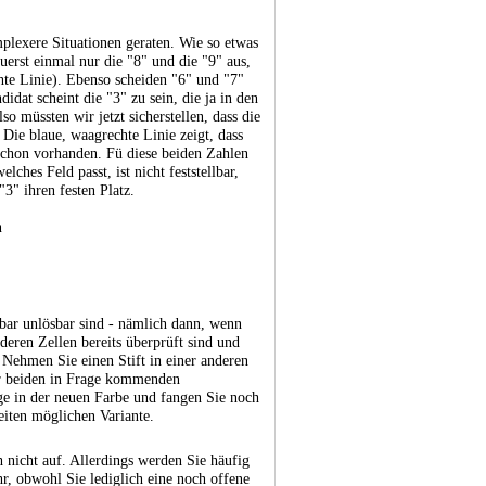
plexere Situationen geraten. Wie so etwas
zuerst einmal nur die "8" und die "9" aus,
chte Linie). Ebenso scheiden "6" und "7"
idat scheint die "3" zu sein, die ja in den
so müssten wir jetzt sicherstellen, dass die
Die blaue, waagrechte Linie zeigt, dass
 schon vorhanden. Fü diese beiden Zahlen
lches Feld passt, ist nicht feststellbar,
3" ihren festen Platz.
nbar unlösbar sind - nämlich dann, wenn
nderen Zellen bereits überprüft sind und
 Nehmen Sie einen Stift in einer anderen
der beiden in Frage kommenden
äge in der neuen Farbe und fangen Sie noch
iten möglichen Variante.
h nicht auf. Allerdings werden Sie häufig
r, obwohl Sie lediglich eine noch offene