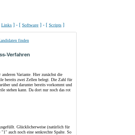
[
] - [
] - [
]
Links
Software
Scripts
andidaten finden
ss-Verfahren
r anderen Variante. Hier zunächst die
le bereits zwei Zellen belegt. Die Zahl für
 darüber und darunter bereits vorkommt und
eile stehen kann. Da dort nur noch das rot
ausgefüllt. Glücklicherweise (natürlich für
de "1" auch noch eine senkrechte Spalte. So