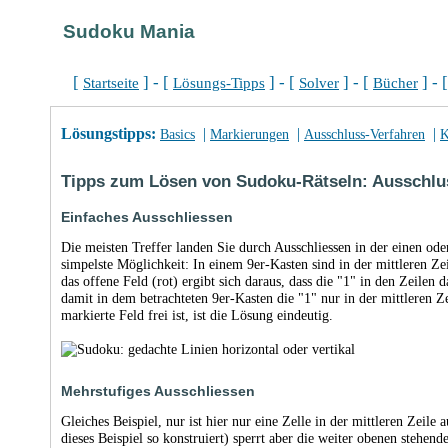
Sudoku Mania
[
] - [
] - [
] - [
] - 
Startseite
Lösungs-Tipps
Solver
Bücher
Lösungstipps:
|
|
|
Basics
Markierungen
Ausschluss-Verfahren
K
Tipps zum Lösen von Sudoku-Rätseln: Ausschlu
Einfaches Ausschliessen
Die meisten Treffer landen Sie durch Ausschliessen in der einen ode
simpelste Möglichkeit: In einem 9er-Kasten sind in der mittleren Zei
das offene Feld (rot) ergibt sich daraus, dass die "1" in den Zeilen
damit in dem betrachteten 9er-Kasten die "1" nur in der mittleren Z
markierte Feld frei ist, ist die Lösung eindeutig.
Mehrstufiges Ausschliessen
Gleiches Beispiel, nur ist hier nur eine Zelle in der mittleren Zeile 
dieses Beispiel so konstruiert) sperrt aber die weiter obenen stehen