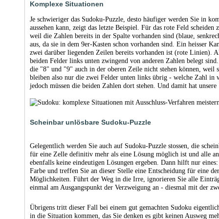
Komplexe Situationen
Je schwieriger das Sudoku-Puzzle, desto häufiger werden Sie in kom
aussehen kann, zeigt das letzte Beispiel. Für das rote Feld scheiden 
weil die Zahlen bereits in der Spalte vorhanden sind (blaue, senkre
aus, da sie in dem 9er-Kasten schon vorhanden sind. Ein heisser Kand
zwei darüber liegenden Zeilen bereits vorhanden ist (rote Linien). Al
beiden Felder links unten zwingend von anderen Zahlen belegt sind. 
die "8" und "9" auch in der oberen Zeile nicht stehen können, weil
bleiben also nur die zwei Felder unten links übrig - welche Zahl in we
jedoch müssen die beiden Zahlen dort stehen. Und damit hat unsere "
Scheinbar unlösbare Sudoku-Puzzle
Gelegentlich werden Sie auch auf Sudoku-Puzzle stossen, die schei
für eine Zelle definitiv mehr als eine Lösung möglich ist und alle a
ebenfalls keine eindeutigen Lösungen ergeben. Dann hilft nur eines:
Farbe und treffen Sie an dieser Stelle eine Entscheidung für eine 
Möglichkeiten. Führt der Weg in die Irre, ignorieren Sie alle Eintr
einmal am Ausgangspunkt der Verzweigung an - diesmal mit der zwe
Übrigens tritt dieser Fall bei einem gut gemachten Sudoku eigentlic
in die Situation kommen, das Sie denken es gibt keinen Ausweg meh